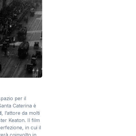
pazio per il
Santa Caterina è
d
, l’attore da molti
er Keaton. Il film
erfezione, in cui il
verà coinvolto in