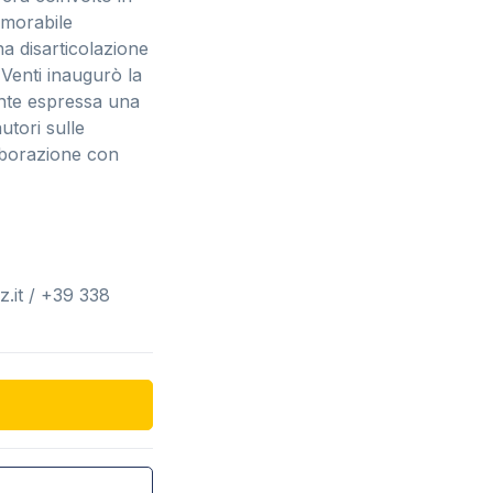
emorabile
na disarticolazione
i Venti inaugurò la
ente espressa una
utori sulle
laborazione con
z.it / +39 338