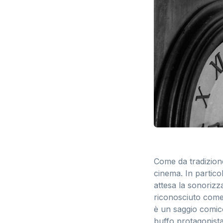
Come da tradizione
cinema. In partic
attesa la sonorizz
riconosciuto come 
è un saggio comico 
buffo protagonista