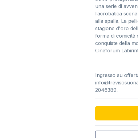
una serie di avven
l’acrobatica scena
alla spalla. La pel
stagione d'oro de
forma di comicità c
conquiste della mo
Cineforum Labirin
Ingresso su offert
info@trevisosuonaj
2046389.