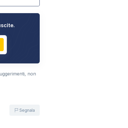
uscite.
suggerimenti, non
Segnala