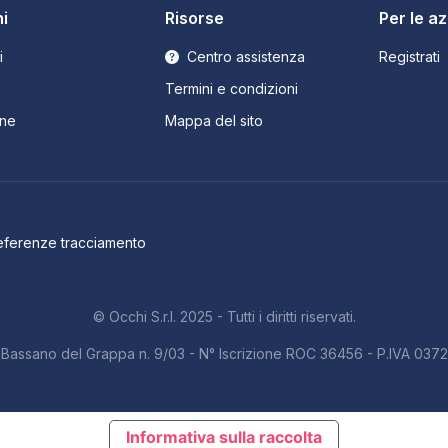
i
Risorse
Per le a
i
Centro assistenza
Registrati
Termini e condizioni
ne
Mappa del sito
eferenze tracciamento
© Occhi S.r.l. 2025 - Tutti i diritti riservati.
b. Bassano del Grappa n. 9/03 - N° Iscrizione ROC 36456 - P.IVA 03
Informativa sulla raccolta