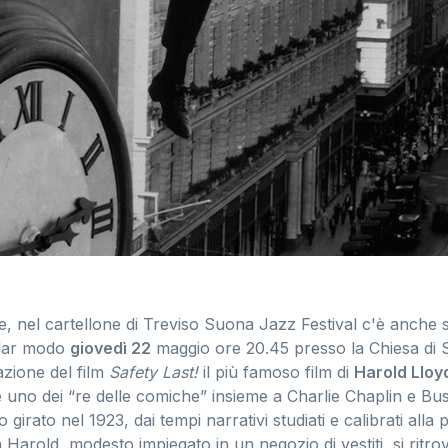
, nel cartellone di Treviso Suona Jazz Festival c'è anche s
olar modo
giovedì 22
maggio ore 20.45 presso la Chiesa di 
azione del film
Safety Last!
il più famoso film di
Harold Lloy
uno dei “re delle comiche” insieme a Charlie Chaplin e Bust
girato nel 1923, dai tempi narrativi studiati e calibrati alla p
 Harold, modesto impiegato in un negozio di vestiti, si ritro