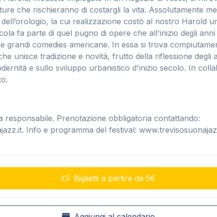
ture che rischieranno di costargli la vita. Assolutamente m
 dell’orologio, la cui realizzazione costò al nostro Harold u
licola fa parte di quel pugno di opere che all'inizio degli ann
lle grandi comedies americane. In essa si trova compiutam
he unisce tradizione e novità, frutto della riflessione degli a
dernità e sullo sviluppo urbanistico d'inizio secolo. In col
to.
a responsabile. Prenotazione obbligatoria contattando:
azz.it
. Info e programma del festival: www.trevisosuonajaz
Biglietti a partire da 5€
Aggiungi al calendario