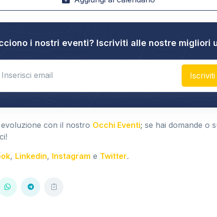
cciono i nostri eventi? Iscriviti alle nostre migliori 
nter email
Iscriviti
 evoluzione con il nostro
Occhi Eventi
; se hai domande o 
ci!
ook
,
Linkedin
,
Instagram
e
Twitter
.