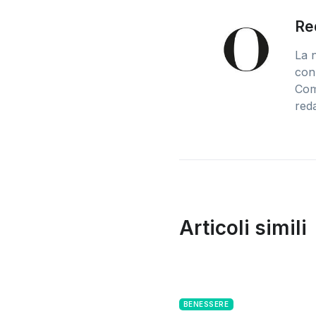
Re
La n
conn
Comu
reda
Articoli simili
BENESSERE