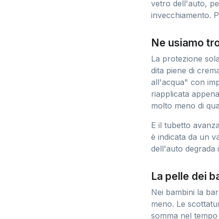
vetro dell'auto, p
invecchiamento. Pe
Ne usiamo tr
La protezione sol
dita piene di crem
all'acqua" con im
riapplicata appen
molto meno di qua
E il tubetto avanza
è indicata da un v
dell'auto degrada i
La pelle dei b
Nei bambini la barr
meno. Le scottatur
somma nel tempo e 