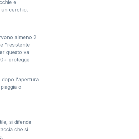
cchie e
 un cerchio.
servono almeno 2
e "resistente
Per questo va
 50+ protegge
ri dopo l'apertura
spiaggia o
ile, si difende
raccia che si
i.