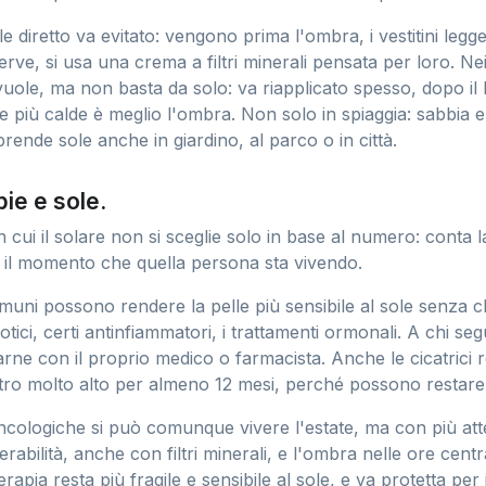
ole diretto va evitato: vengono prima l'ombra, i vestitini legge
serve, si usa una crema a filtri minerali pensata per loro. Ne
i vuole, ma non basta da solo: va riapplicato spesso, dopo i
e più calde è meglio l'ombra. Non solo in spiaggia: sabbia e 
prende sole anche in giardino, al parco o in città.
ie e sole.
 cui il solare non si sceglie solo in base al numero: conta l
 il momento che quella persona sta vivendo.
muni possono rendere la pelle più sensibile al sole senza ch
iotici, certi antinfiammatori, i trattamenti ormonali. A chi se
arne con il proprio medico o farmacista. Anche le cicatrici 
ltro molto alto per almeno 12 mesi, perché possono restare
ncologiche si può comunque vivere l'estate, ma con più att
erabilità, anche con filtri minerali, e l'ombra nelle ore centr
erapia resta più fragile e sensibile al sole, e va protetta per i