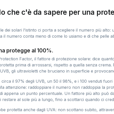
lo che c'è da sapere per una prot
le dei solari l'istinto ci porta a scegliere il numero più alto
Ma il numero conta meno di come lo usiamo e di che pelle 
a protegge al 100%.
otection Factor, il fattore di protezione solare: dice quant
protetta prima di arrossarsi, rispetto a quella senza crema.
 UVB, gli ultravioletti che bruciano in superficie e provocan
irca il 97% degli UVB, un 50 il 98%, e i 100 venduti fuori
Ma attenzione: raddoppiare il numero non raddoppia la prot
 di appena un punto percentuale. Un fattore più alto può d
i restare al sole più a lungo, fino a scottarci quando ci cred
bbe protetta anche dagli UVA: non scottano subito, attrave