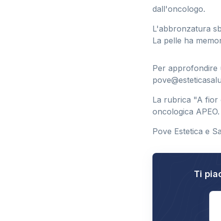
dall'oncologo.
L'abbronzatura sbi
La pelle ha memor
Per approfondire u
pove@esteticasalu
La rubrica "A fior
oncologica APEO.
Pove Estetica e Sa
Ti pia
E