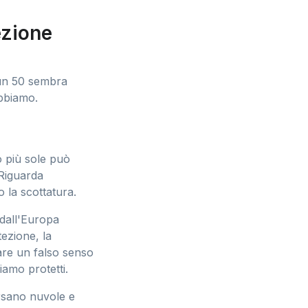
ezione
: un 50 sembra
abbiamo.
o più sole può
 Riguarda
o la scottatura.
 dall'Europa
ezione, la
are un falso senso
iamo protetti.
rsano nuvole e