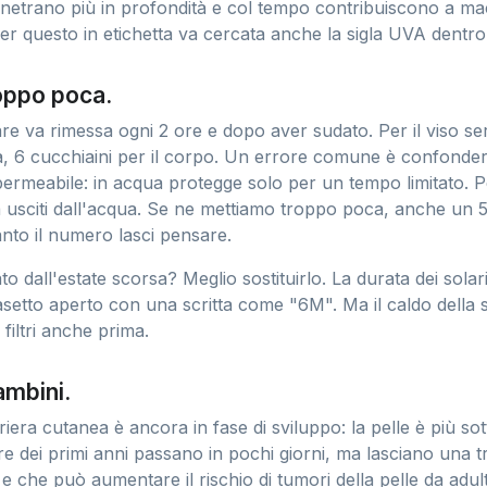
enetrano più in profondità e col tempo contribuiscono a ma
r questo in etichetta va cercata anche la sigla UVA dentro
oppo poca.
are va rimessa ogni 2 ore e dopo aver sudato. Per il viso 
a, 6 cucchiaini per il corpo. Un errore comune è confonder
permeabile: in acqua protegge solo per un tempo limitato. 
a usciti dall'acqua. Se ne mettiamo troppo poca, anche un
nto il numero lasci pensare.
to dall'estate scorsa? Meglio sostituirlo. La durata dei sola
asetto aperto con una scritta come "6M". Ma il caldo della 
 filtri anche prima.
ambini.
iera cutanea è ancora in fase di sviluppo: la pelle è più sott
e dei primi anni passano in pochi giorni, ma lasciano una t
che può aumentare il rischio di tumori della pelle da adult