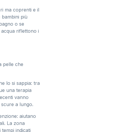
ri ma coprenti e il
i bambini più
l bagno o se
acqua riflettono i
a pelle che
e lo si sappia: tra
gue una terapia
recenti vanno
 scure a lungo.
enzione: aiutano
ali. La zona
 tempi indicati