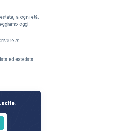
state, a ogni età.
eggiamo oggi.
rivere a:
sta ed estetista
uscite.