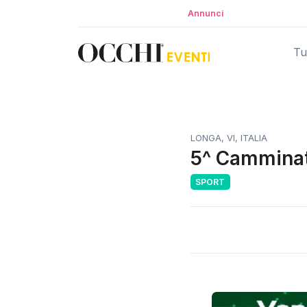
Annunci
Tut
LONGA, VI, ITALIA
5^ Camminat
SPORT