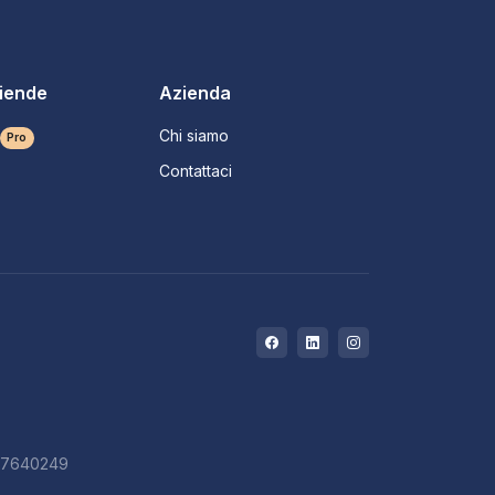
ziende
Azienda
Chi siamo
Pro
Contattaci
727640249