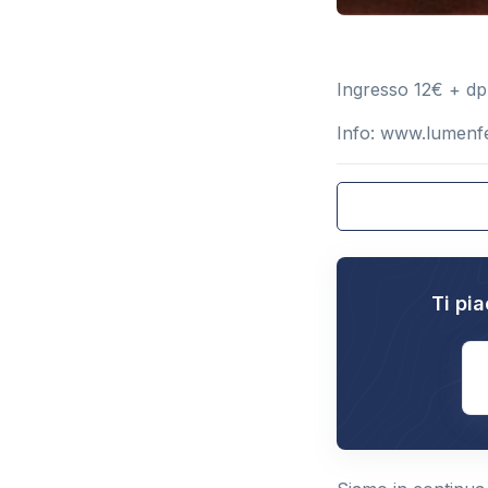
Ingresso 12€ + dp
Info: www.lumenfe
Ti pia
E