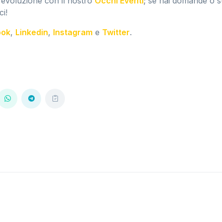
 evoluzione con il nostro
Occhi Eventi
; se hai domande o 
ci!
ook
,
Linkedin
,
Instagram
e
Twitter
.