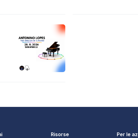
i
Risorse
Per le a