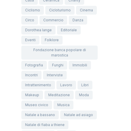
Casa
Ceramica
Charity
Ciclismo
Cicloturismo
Cinema
Circo
Commercio
Danza
Dorothea lange
Editoriale
Eventi
Folklore
Fondazione banca popolare di
marostica
Fotografia
Funghi
Immobili
Incontri
Interviste
Intrattenimento
Lavoro
Libri
Makeup
Meditazione
Moda
Museo civico
Musica
Natale a bassano
Natale ad asiago
Natale di fiaba a thiene