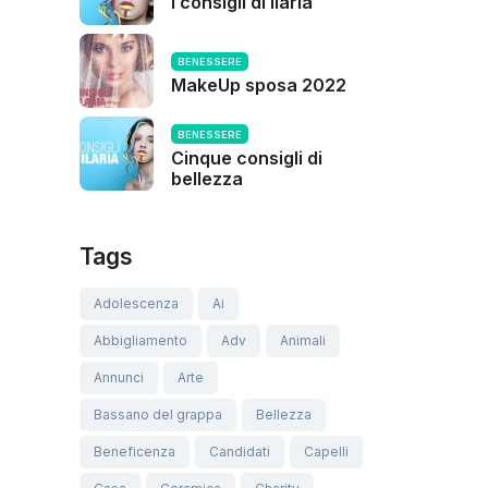
I consigli di Ilaria
BENESSERE
MakeUp sposa 2022
BENESSERE
Cinque consigli di
bellezza
Tags
Adolescenza
Ai
Abbigliamento
Adv
Animali
Annunci
Arte
Bassano del grappa
Bellezza
Beneficenza
Candidati
Capelli