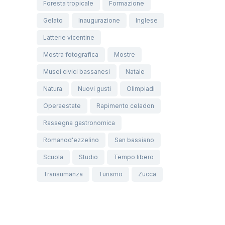
Foresta tropicale
Formazione
Gelato
Inaugurazione
Inglese
Latterie vicentine
Mostra fotografica
Mostre
Musei civici bassanesi
Natale
Natura
Nuovi gusti
Olimpiadi
Operaestate
Rapimento celadon
Rassegna gastronomica
Romanod'ezzelino
San bassiano
Scuola
Studio
Tempo libero
Transumanza
Turismo
Zucca