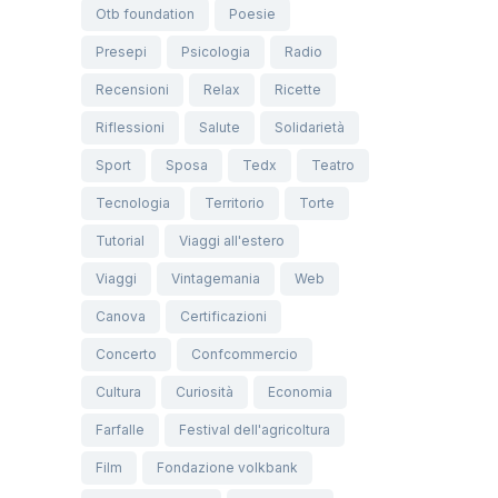
Otb foundation
Poesie
Presepi
Psicologia
Radio
Recensioni
Relax
Ricette
Riflessioni
Salute
Solidarietà
Sport
Sposa
Tedx
Teatro
Tecnologia
Territorio
Torte
Tutorial
Viaggi all'estero
Viaggi
Vintagemania
Web
Canova
Certificazioni
Concerto
Confcommercio
Cultura
Curiosità
Economia
Farfalle
Festival dell'agricoltura
Film
Fondazione volkbank