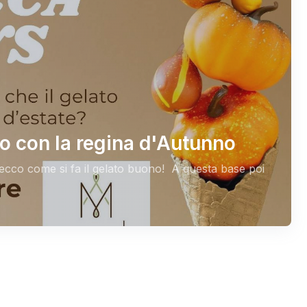
o con la regina d'Autunno
, ecco come si fa il gelato buono! A questa base poi