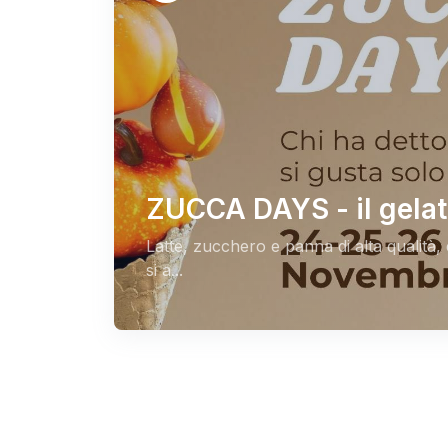
ZUCCA DAYS - il gelat
Latte, zucchero e panna di alta qualità
si a...