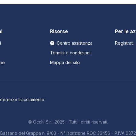
i
Risorse
Per le a
i
Centro assistenza
Registrati
Termini e condizioni
ne
Mappa del sito
eferenze tracciamento
© Occhi S.r.l. 2025 - Tutti i diritti riservati.
b. Bassano del Grappa n. 9/03 - N° Iscrizione ROC 36456 - P.IVA 03