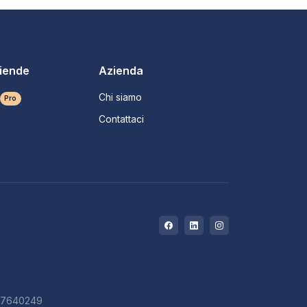
ziende
Azienda
Chi siamo
Pro
Contattaci
727640249