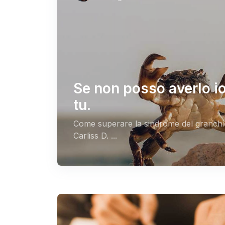
Se non posso averlo i
tu.
Come superare la sindrome del granchio
Carliss D. ...