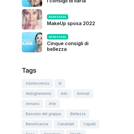
I consigli di Ilaria
BENESSERE
MakeUp sposa 2022
BENESSERE
Cinque consigli di
bellezza
Tags
Adolescenza
Ai
Abbigliamento
Adv
Animali
Annunci
Arte
Bassano del grappa
Bellezza
Beneficenza
Candidati
Capelli