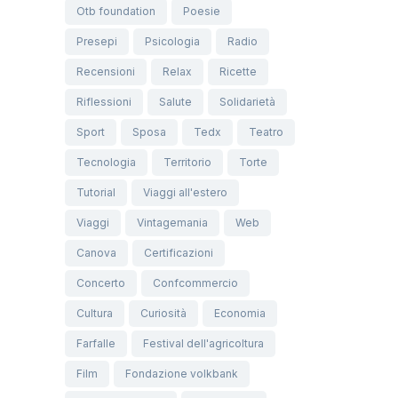
Otb foundation
Poesie
Presepi
Psicologia
Radio
Recensioni
Relax
Ricette
Riflessioni
Salute
Solidarietà
Sport
Sposa
Tedx
Teatro
Tecnologia
Territorio
Torte
Tutorial
Viaggi all'estero
Viaggi
Vintagemania
Web
Canova
Certificazioni
Concerto
Confcommercio
Cultura
Curiosità
Economia
Farfalle
Festival dell'agricoltura
Film
Fondazione volkbank