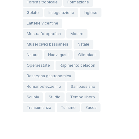
Foresta tropicale
Formazione
Gelato
Inaugurazione
Inglese
Latterie vicentine
Mostra fotografica
Mostre
Musei civici bassanesi
Natale
Natura
Nuovi gusti
Olimpiadi
Operaestate
Rapimento celadon
Rassegna gastronomica
Romanod'ezzelino
San bassiano
Scuola
Studio
Tempo libero
Transumanza
Turismo
Zucca