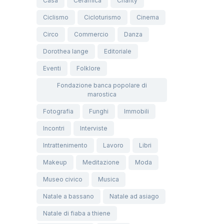
Casa
Ceramica
Charity
Ciclismo
Cicloturismo
Cinema
Circo
Commercio
Danza
Dorothea lange
Editoriale
Eventi
Folklore
Fondazione banca popolare di
marostica
Fotografia
Funghi
Immobili
Incontri
Interviste
Intrattenimento
Lavoro
Libri
Makeup
Meditazione
Moda
Museo civico
Musica
Natale a bassano
Natale ad asiago
Natale di fiaba a thiene