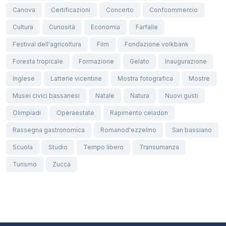
Canova
Certificazioni
Concerto
Confcommercio
Cultura
Curiosità
Economia
Farfalle
Festival dell'agricoltura
Film
Fondazione volkbank
Foresta tropicale
Formazione
Gelato
Inaugurazione
Inglese
Latterie vicentine
Mostra fotografica
Mostre
Musei civici bassanesi
Natale
Natura
Nuovi gusti
Olimpiadi
Operaestate
Rapimento celadon
Rassegna gastronomica
Romanod'ezzelino
San bassiano
Scuola
Studio
Tempo libero
Transumanza
Turismo
Zucca