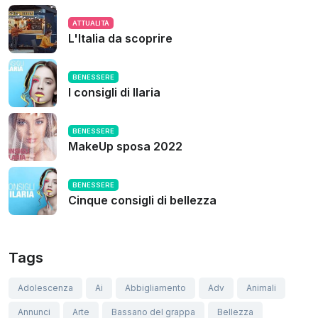
ATTUALITÀ
L'Italia da scoprire
BENESSERE
I consigli di Ilaria
BENESSERE
MakeUp sposa 2022
BENESSERE
Cinque consigli di bellezza
Tags
Adolescenza
Ai
Abbigliamento
Adv
Animali
Annunci
Arte
Bassano del grappa
Bellezza