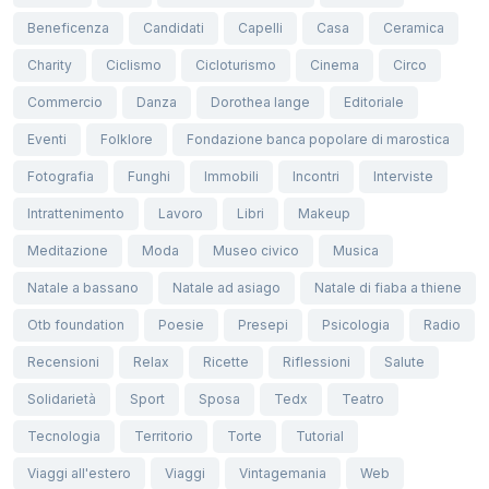
Beneficenza
Candidati
Capelli
Casa
Ceramica
Charity
Ciclismo
Cicloturismo
Cinema
Circo
Commercio
Danza
Dorothea lange
Editoriale
Eventi
Folklore
Fondazione banca popolare di marostica
Fotografia
Funghi
Immobili
Incontri
Interviste
Intrattenimento
Lavoro
Libri
Makeup
Meditazione
Moda
Museo civico
Musica
Natale a bassano
Natale ad asiago
Natale di fiaba a thiene
Otb foundation
Poesie
Presepi
Psicologia
Radio
Recensioni
Relax
Ricette
Riflessioni
Salute
Solidarietà
Sport
Sposa
Tedx
Teatro
Tecnologia
Territorio
Torte
Tutorial
Viaggi all'estero
Viaggi
Vintagemania
Web