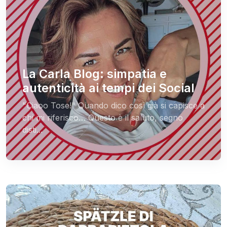
La Carla Blog: simpatia e
autenticità ai tempi dei Social
"Ciaoo Tose!" Quando dico così già si capisce a
chi mi riferisco… Questo è il saluto, segno
disti...