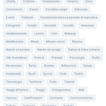
Charity
Ciclismo
Cicloturismo
Cinema
Circo
Commercio
Danza
Dorothea lange
Editoriale
Eventi
Folklore
Fondazione banca popolare di marostica
Fotografia
Funghi
Immobili
Incontri
Interviste
Intrattenimento
Lavoro
Libri
Makeup
Meditazione
Moda
Museo civico
Musica
Natale a bassano
Natale ad asiago
Natale di fiaba a thiene
Otb foundation
Poesie
Presepi
Psicologia
Radio
Recensioni
Relax
Ricette
Riflessioni
Salute
Solidarietà
Sport
Sposa
Tedx
Teatro
Tecnologia
Territorio
Torte
Tutorial
Viaggi all'estero
Viaggi
Vintagemania
Web
Canova
Certificazioni
Concerto
Confcommercio
Cultura
Curiosità
Economia
Farfalle