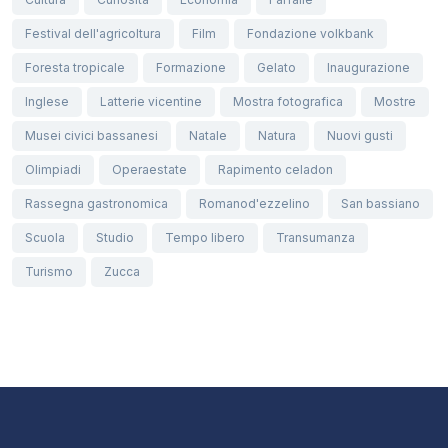
Festival dell'agricoltura
Film
Fondazione volkbank
Foresta tropicale
Formazione
Gelato
Inaugurazione
Inglese
Latterie vicentine
Mostra fotografica
Mostre
Musei civici bassanesi
Natale
Natura
Nuovi gusti
Olimpiadi
Operaestate
Rapimento celadon
Rassegna gastronomica
Romanod'ezzelino
San bassiano
Scuola
Studio
Tempo libero
Transumanza
Turismo
Zucca