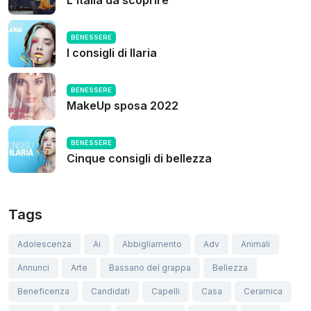
BENESSERE
I consigli di Ilaria
BENESSERE
MakeUp sposa 2022
BENESSERE
Cinque consigli di bellezza
Tags
Adolescenza
Ai
Abbigliamento
Adv
Animali
Annunci
Arte
Bassano del grappa
Bellezza
Beneficenza
Candidati
Capelli
Casa
Ceramica