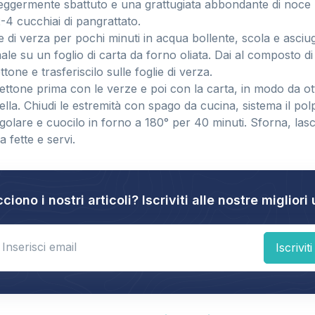
 leggermente sbattuto e una grattugiata abbondante di noc
-4 cucchiai di pangrattato.
ie di verza per pochi minuti in acqua bollente, scola e asci
ale su un foglio di carta da forno oliata. Dai al composto d
tone e trasferiscilo sulle foglie di verza.
pettone prima con le verze e poi con la carta, in modo da o
la. Chiudi le estremità con spago da cucina, sistema il pol
olare e cuocilo in forno a 180° per 40 minuti. Sforna, lascia
 a fette e servi.
cciono i nostri articoli? Iscriviti alle nostre migliori 
nter email
Iscriviti