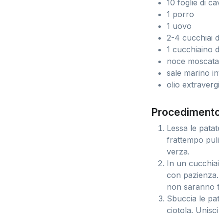
10 foglie di c
1 porro
1 uovo
2-4 cucchiai d
1 cucchiaino 
noce moscat
sale marino in
olio extravergi
Procedimento
Lessa le patat
frattempo pulis
verza.
In un cucchiai
con pazienza. 
non saranno t
Sbuccia le pa
ciotola. Unisci