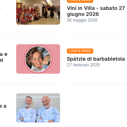
FOOD & DRINK
a
Vini in Villa - sabato 27
giugno 2026
28 maggio 2026
FOOD & DRINK
a e
Spätzle di barbabietola
ei
27 febbraio 2026
e a