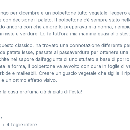
ongo per dicembre è un polpettone tutto vegetale, leggero 
 con decisione il palato. Il polpettone c’è sempre stato nell
ordo ancora con che amore lo preparava mia nonna, riempie
i miste e verdure. Lo fa tutt’ora mia mamma quasi allo ste
questo classico, ha trovato una connotazione differente per 
ide patate lesse, passate al passaverdura per ottenere una
ite nel sapore dall’aggiunta di uno stufato a base di porro
ta la forma, il polpettone va avvolto con cura in foglie di v
ide e malleabili. Creare un guscio vegetale che sigilla il rip
e un ottimo effetto visivo.
 la casa profuma già di piatti di Festa!
e
 + 4 foglie intere