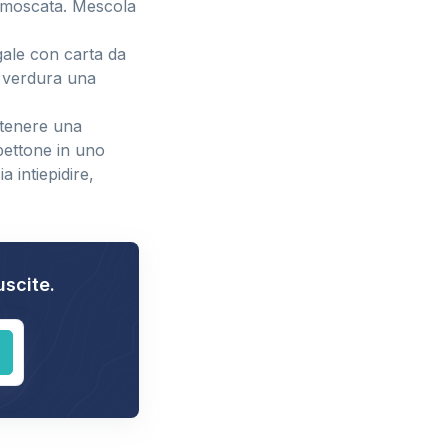
e moscata. Mescola
ugale con carta da
i verdura una
ttenere una
pettone in uno
 intiepidire,
uscite.