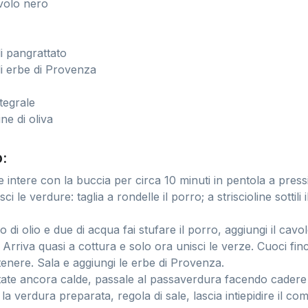
avolo nero
i pangrattato
di erbe di Provenza
a
tegrale
ne di oliva
:
e intere con la buccia per circa 10 minuti in pentola a press
ci le verdure: taglia a rondelle il porro; a striscioline sottili
o di olio e due di acqua fai stufare il porro, aggiungi il cav
Arriva quasi a cottura e solo ora unisci le verze. Cuoci fin
enere. Sala e aggiungi le erbe di Provenza.
tate ancora calde, passale al passaverdura facendo cadere 
 la verdura preparata, regola di sale, lascia intiepidire il co