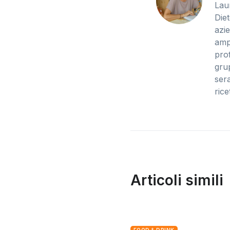
Lau
Die
azi
ampl
pro
grup
ser
rice
Articoli simili