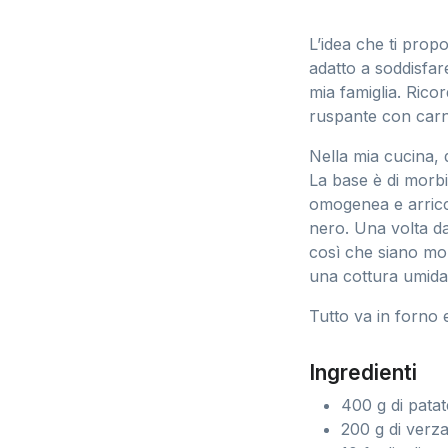
L’idea che ti prop
adatto a soddisfare
mia famiglia. Ric
ruspante con carn
Nella mia cucina, 
La base è di morb
omogenea e arricch
nero. Una volta da
così che siano morb
una cottura umida 
Tutto va in forno e
Ingredienti
400 g di patat
200 g di verza