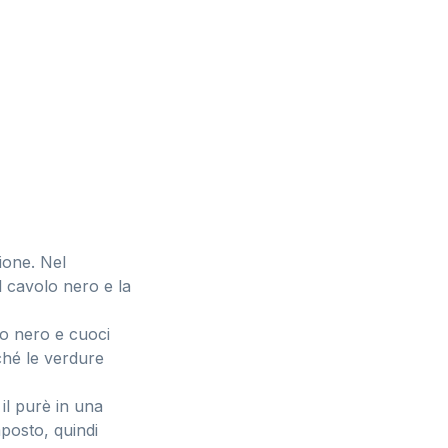
ione. Nel
 il cavolo nero e la
olo nero e cuoci
ché le verdure
il purè in una
mposto, quindi