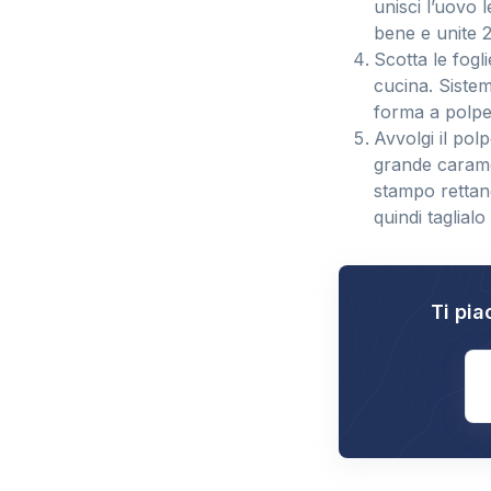
unisci l’uovo
bene e unite 2
Scotta le fogl
cucina. Sistem
forma a polpet
Avvolgi il pol
grande caramel
stampo rettang
quindi taglialo
Ti pia
E